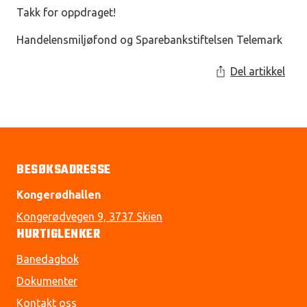
Takk for oppdraget!
Handelensmiljøfond og Sparebankstiftelsen Telemark
Del artikkel
BESØKSADRESSE
Kongerødhallen
Kongerødvegen 9, 3737 Skien
HURTIGLENKER
Banedagbok
Dokumenter
Kontakt oss